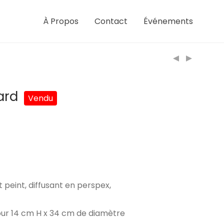
À Propos
Contact
Événements
ard
 peint, diffusant en perspex,
our 14 cm H x 34 cm de diamètre