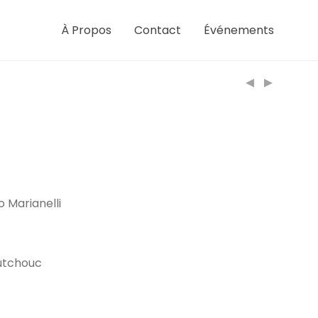
À Propos
Contact
Événements
o Marianelli
outchouc