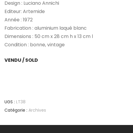
Design : Luciano Annichi
Editeur: Artemide
Année : 1972
Fabrication : aluminium laqué blanc
Dimensions : 50 cm x 28 cm h x 13 cm l
Condition : bonne, vintage
VENDU / SOLD
UGS :
LT38
Catégorie :
Archives