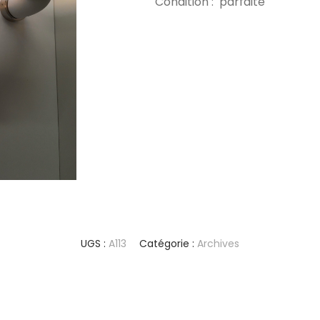
Condition : parfaite
UGS :
A113
Catégorie :
Archives