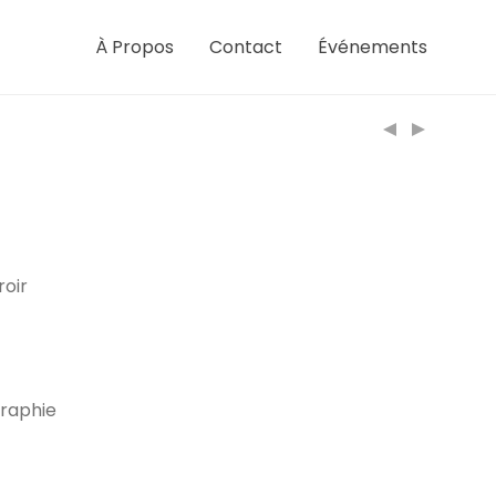
À Propos
Contact
Événements
roir
igraphie