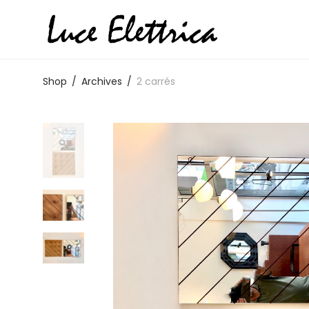
Shop
/
Archives
/
2 carrés